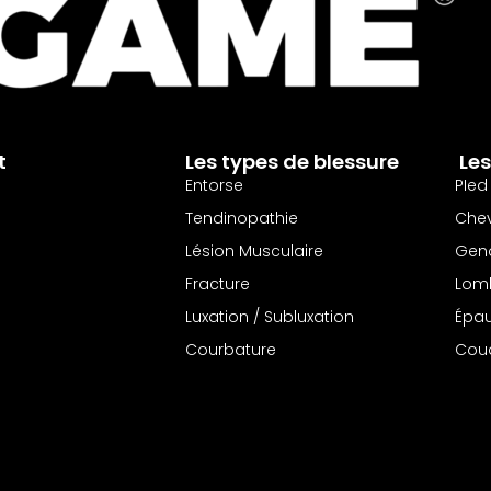
t
Les types de blessure
Les
Entorse
PIed
Tendinopathie
Chev
Lésion Musculaire
Gen
Fracture
Lom
Luxation / Subluxation
Épau
Courbature
Cou