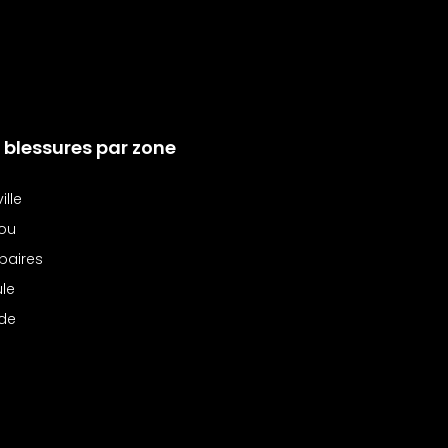
 blessures par zone
ille
ou
baires
le
de