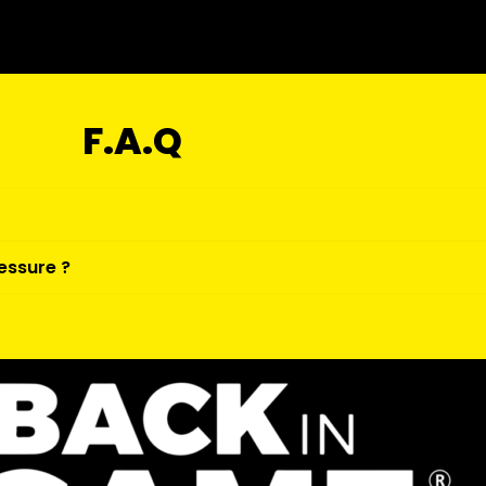
F.A.Q
essure ?