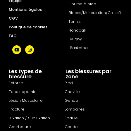
Équipe
Course à pied
Mentions légales
Fitness/Musculation/Crossfit
CGV
Tennis
Politique de cookies
Handball
FAQ
Rugby
Basketball
Les types de
Les blessures par
blessure
zone
Entorse
PIed
Tendinopathie
Cheville
Lésion Musculaire
Genou
Fracture
Lombaires
Luxation / Subluxation
Épaule
Courbature
Coude