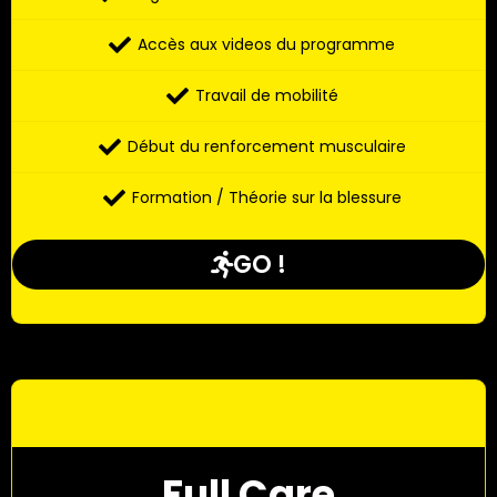
Accès aux videos du programme
Travail de mobilité
Début du renforcement musculaire
Formation / Théorie sur la blessure
GO !
Full Care