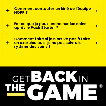
Comment contacter un kiné de l'équipe
HOPP ?
Est ce que je peux enchainer les soins
après le Pack Starter ?
Comment faire si je n'arrive pas à faire
un exercice ou si je ne pas suivre le
rythme des soins ?