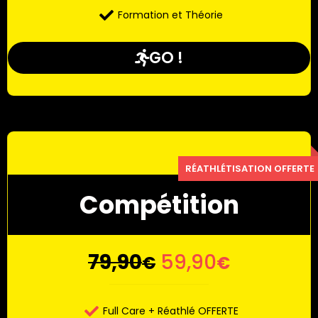
Formation et Théorie
GO !
Compétition
79,90
59,90
€
€
Full Care + Réathlé OFFERTE