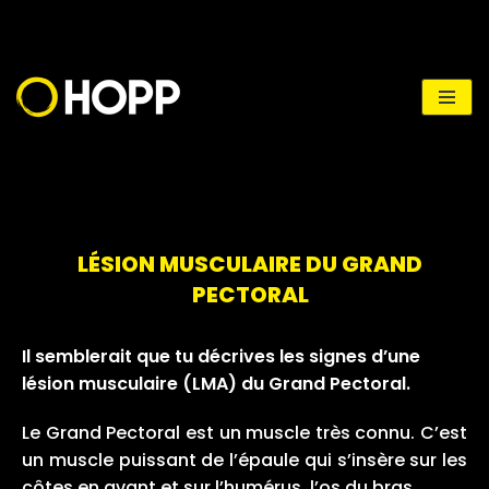
Aller
au
contenu
LÉSION MUSCULAIRE DU GRAND
PECTORAL
Il semblerait que tu décrives les signes d’une
lésion musculaire (LMA) du Grand Pectoral.
Le Grand Pectoral est un muscle très connu. C’est
un muscle puissant de l’épaule qui s’insère sur les
côtes en avant et sur l’humérus, l’os du bras.