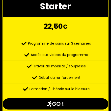
Starter
22,50
€
Programme de soins sur 3 semaines
Accès aux videos du programme
Travail de mobilité / souplesse
Début du renforcement
Formation / Théorie sur la blessure
GO !