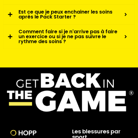
Est ce que je peux enchainer les soins
après le Pack Starter ?
Comment faire si je n'arrive pas à faire
un exercice ou si je ne pas suivre le
rythme des soins ?
Les blessures par
sport