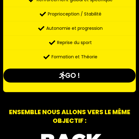
Proprioception / Stabilité
Autonomie et progression
Reprise du sport
Formation et Théorie
GO !
ENSEMBLE NOUS ALLONS VERS LE MÊME
OBJECTIF :