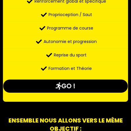
Renforcement global et spécifique
Proprioception / Saut
Programme de course
Autonomie et progression
Reprise du sport
Formation et Théorie
GO !
ENSEMBLE NOUS ALLONS VERS LE MÊME
OBJECTIF :