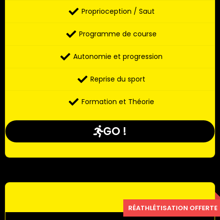
Proprioception / Saut
Programme de course
Autonomie et progression
Reprise du sport
Formation et Théorie
GO !