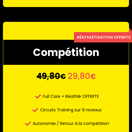
Compétition
49,80
29,80
€
€
Full Care + Réathlé OFFERTE
Circuits Training sur 9 niveaux
Autonomie / Retour à la compétition