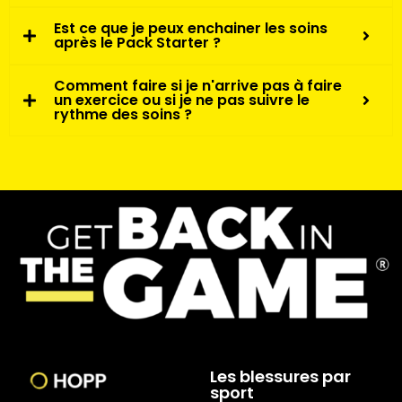
Est ce que je peux enchainer les soins
après le Pack Starter ?
Comment faire si je n'arrive pas à faire
un exercice ou si je ne pas suivre le
rythme des soins ?
Les blessures par
sport