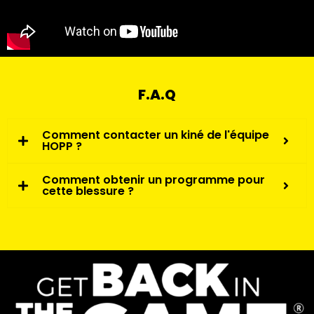
F.A.Q
Comment contacter un kiné de l'équipe
HOPP ?
Comment obtenir un programme pour
cette blessure ?